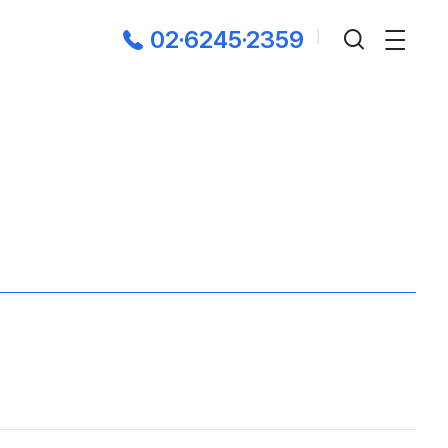
02·6245·2359
|