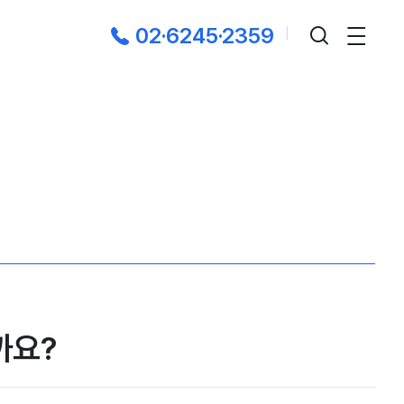
02·6245·2359
|
까요?