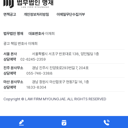
면책공고
개인정보처리방침
이메일무단수집거부
법무법인 명재
대표변호사
이재희
광고 책임 변호사
이재희
서울 본사
서울특별시 서초구 반포대로 138, 양진빌딩 1층
상담예약
02-6245-2359
진주 분사무소
경남 진주시 진양호로293번길 7, 204호
상담예약
055-746-3388
마산 분사무소
경남 창원시 마산합포구 현동7길 16, 1층
상담예약
1833-8304
Copyright © LAW FIRM MYOUNGJAE. ALL RIGHTS RESERVED