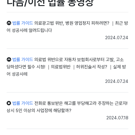
다음/이전 법률 동영상
함이다. 따라서 이 조항에서 말하는 '사업 또는 사업장'은 특별한 사정
이 없는 한 경영상의 일체를 이루는 기업체 그 자체를 의미한다고 보
아야 마땅하다.
즉, 법적으로 하나의 사업장인지를 감별하는 기준은 서류상의 법인 숫
법률 가이드
의료광고법 위반, 병원 영업정지 피하려면? ｜최근 방
자가 아니라, 하나의 활동 주체가 계속적이고 통일된 목적으로 모든
어 성공사례 알려드립니다
작업과 업무를 수행하는 장소인지에 달려 있다는 대원칙을 재확인한
2024.07.24
것입니다.
[04. 실질적 경영 형태를 파악하는 구체적 지휘·감독 기준]
재판부는 형식이 아닌 '실질적인 근로 관계'를 관통하는 정황 증거들을
법률 가이드
의료법 위반으로 자동차 보험회사로부터 고발, 고소
토대로 을 씨를 두 회사의 총괄 경영자로 지목했습니다. 법원이 쪼개
진 회사를 하나의 사업장으로 묶어 판단할 때 심사하는 구체적인 요건
당하셨다면 필수 시청! ｜의료법위반 ｜허위진술서 작성? ｜실제 방
들은 다음과 같습니다.
어 성공사례
● 근로 장소의 공간적 동일성 및 제공된 설비의 공동 사용 관계
2024.07.24
● 사업의 목적과 업무 수행 방법의 상호 연계성
● 조직 체계 및 양사 간의 인사 교류 정황
● 업무 수행 과정에서의 구체적인 지휘·감독 관계
법률 가이드
전화로 통보받은 해고를 부당해고라 주장하는 근로자!
A 사와 B 사는 단순히 한 사무실을 공유하는 수준을 넘어, 사내 보안
상시 5인 이상의 사업장에 해당할까?
시스템, 인터넷 회선, 공용 창고 등을 통째로 공동 사용하고 있었습니
2024.07.18
다. 결정적으로 B 사의 대표 을 씨는 A 사의 업무 단체 대화방에 직접
참여하여 갑 씨를 포함한 A 사 소속 근로자들에게 상시적이고 구체적
인 업무 지시를 내렸습니다. 을 씨의 지시는 특정 직원에 국한되지 않