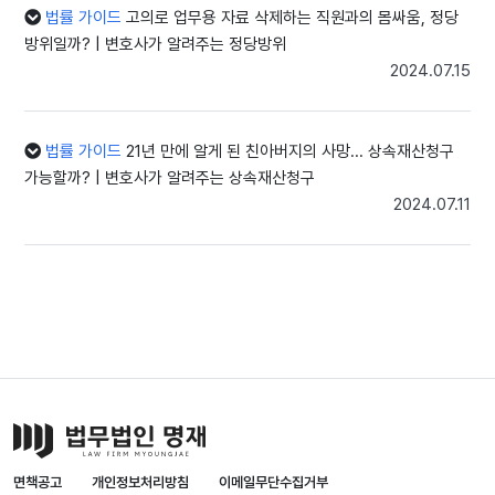
고 A 사 전 직원을 대상으로 전방위하게 이루어졌으므로, 을 씨가 사
법률 가이드
고의로 업무용 자료 삭제하는 직원과의 몸싸움, 정당
실상 두 회사의 업무 전반을 총괄하는 실질적 경영자 지위에 있었다고
방위일까? | 변호사가 알려주는 정당방위
보는 것이 타당하다는 결론입니다.
2024.07.15
최종 결론: 서면 통지 의무 위반으로 해고 무효
A 사가 설립 등기를 마칠 때부터 두 회사가 공간을 함께 썼던 점을 미
루어 볼 때, 여론조사 업무는 B 사가 맡고 홍보 자료 제작 등의 후속 업
법률 가이드
21년 만에 알게 된 친아버지의 사망... 상속재산청구
무는 A 사가 분담하는 방식으로 운영하기 위해 명목상 법인을 분리한
가능할까? | 변호사가 알려주는 상속재산청구
것에 불과합니다.
2024.07.11
이는 별개의 사업장이 아니라 하나의 활동 주체 내부의 '업무 분장'에
지나지 않으므로, 두 회사의 근로자를 합산하면 명백히 5인 이상 사업
장에 해당합니다. 따라서 갑 씨를 해고하면서 근로기준법 제27조에
따른 서면 통지 의무를 이행하지 않고 전화로 간편하게 내쫓은 A 사의
행위는 중대한 위법이므로, 중앙노동위원회의 재심 판정을 취소한다
는 판결이 내려졌습니다.
[05. 꼼수식 법인 쪼개기에 직면한 근로자들을 위한 제언]
현장에서 땀 흘려 일하는 근로자분들 중에는 억울하게 해고를 당한 직
후에야 비로소 자신이 몸담았던 회사가 서류상 '상시 5인 미만 사업
장'으로 등록되어 있다는 사실을 알고 절망하시는 분들이 많습니다. 외
관상으로는 분명히 조직도 크고 같이 일하는 사람도 많았음에도, 사업
주가 법적 규제와 책임을 회피하기 위해 교묘하게 법인을 여러 개로
면책공고
개인정보처리방침
이메일무단수집거부