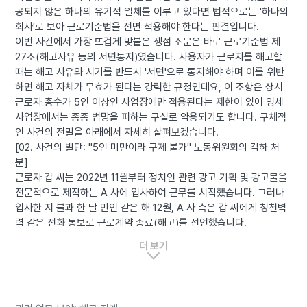
공되지 않은 하나의 유기적 일체를 이루고 있다면 법적으로는 '하나의
회사'로 보아 근로기준법을 전면 적용해야 한다는 판결입니다.
이번 사건에서 가장 뜨겁게 맞붙은 쟁점 조문은 바로 근로기준법 제
27조(해고사유 등의 서면통지)였습니다. 사용자가 근로자를 해고할
때는 해고 사유와 시기를 반드시 '서면'으로 통지해야 하며 이를 위반
하면 해고 자체가 무효가 된다는 강력한 규정인데요, 이 조항은 상시
근로자 총수가 5인 이상인 사업장에만 적용된다는 제한이 있어 영세
사업장에서는 종종 법망을 피하는 구실로 악용되기도 합니다. 구체적
인 사건의 전말을 아래에서 자세히 살펴보겠습니다.
[02. 사건의 발단: "5인 미만이라 구제 불가" 노동위원회의 각하 처
분]
근로자 갑 씨는 2022년 11월부터 정치인 관련 광고 기획 및 광고물을
전문적으로 제작하는 A 사에 입사하여 근무를 시작했습니다. 그러나
입사한 지 불과 한 달 만인 같은 해 12월, A 사 측은 갑 씨에게 청천벽
력 같은 전화 통보로 근로계약 종료(해고)를 선언했습니다.
억울하게 일자리를 잃은 갑 씨는 부당해고를 당했다며 서울지방노동
더 보기
위원회에 구제 신청을 제기했으나, 노동위원회의 문턱은 높았습니다.
● 지방노동위원회의 판단: 근로기준법 제11조는 상시 5명 이상의 근
로자를 사용하는 사업장에만 적용된다고 명시하고 있으므로, 조사 결
과 상시 근로자 수가 5인 미만인 A 사는 부당해고 구제 신청 규정 적