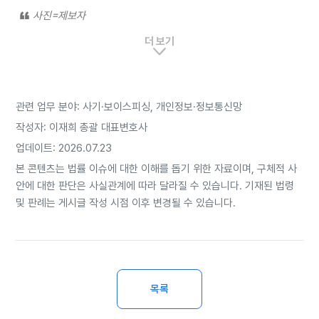
사진=제보자
더 보기
[월요신문=승동엽 기자］인스타그램 내에서 계정 해킹, 사진도용, 피
싱 등 악용사례가 범람하고 있는 상황 속, 이를 신고해도 마땅히 해결
할 방법이 없다는 지적이 제기됐다. 특히 직접 통화를 할 수 있는 고객
센터의 부존재가 문제로 거론되고 있다.
관련 업무 분야: 사기·보이스피싱, 개인정보·정보통신망
작성자: 이재희 총괄 대표변호사
최근 인스타그램 계정을 신설한 A씨는 며칠 후 지인의 연락을 받고 자
업데이트: 2026.07.23
신의 계정이 피싱 사기에 악용됐다는 사실을 확인했다.
본 콘텐츠는 법률 이슈에 대한 이해를 돕기 위한 자료이며, 구체적 사
그는 곧바로 인스타그램 계정에 접속을 시도했지만 실패했고, 인증을
안에 대한 판단은 사실관계에 따라 달라질 수 있습니다. 기재된 법령
통해 비밀번호를 바꾼 후 재접속을 통해 자신의 계정이 무단으로 도용
및 판례는 게시글 작성 시점 이후 변경될 수 있습니다.
됐다는 것을 인지했다.
A씨는 "비밀번호를 변경 후 계정에 접속했을 때 정말 당황했다"며 "난
생 처음 보는 여성 사진이 제 프로필 사진으로 등록돼 있었고, 프로필
하단에는 '저랑 함께 단기간 고수익 내보실분', '0% 리스크 원금 보장',
목록
'오픈 채팅 링크 타고 문의주세요' 등의 불법 광고성 문구들이 나열돼