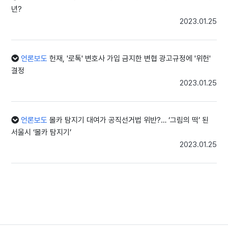
계정 차단, 본인이 올리지 않은 게시물 삭제, 비밀번호 변경 등이다"라
년?
며 "범죄 피해가 심각할 경우 국내에서 영장을 받아 번역 후 미국 인스
2023.01.25
타그램 본사에 협조를 구하는 것이 최선"이라고 설명했다.
그러면서 "다만 운 좋게 미국 본사에서 협조를 한다고 해도 회신까지
언론보도
헌재, '로톡' 변호사 가입 금지한 변협 광고규정에 '위헌'
보통 1년이 걸린다"라며 "얻을 수 있는 정보 또한 그 당시 접속했던 IP
결정
가 전부다"라고 강조했다.
2023.01.25
또한 그는 IP정보를 얻게 된다고 하더라도 사건 해결은 쉽지 않다는 입
장이다. IP 대부분이 우리나라 통신사 IP인데 기기값 정보를 받는다 하
언론보도
몰카 탐지기 대여가 공직선거법 위반?… ‘그림의 떡’ 된
더라도 이미 늦었다는 것.
서울시 ‘몰카 탐지기’
이 변호사는 "통신사 통합 기지국 안에 기기값 정보는 오래된 것부터
2023.01.25
삭제된다"며 "통상적으로 1~3개월 만에 삭제가 된다. 운 좋게 인스타
그램 본사에서 협조를 해준다고 하더라도 회신 자체가 늦기 때문에 복
불복 수사가 될 수밖에 없는 현실이다"라고 말했다.
그러면서 "외국 SNS의 특성 상 이 부분은 개인이 해결할 마땅한 방책
이 없다"며 "피해가 심각하다면 해당 분야 전문 변호사 등을 통한 접근