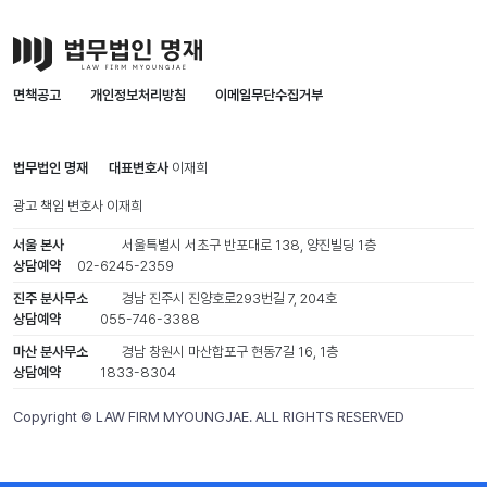
이 최선"이라고 부연했다.
면책공고
개인정보처리방침
이메일무단수집거부
법무법인 명재
대표변호사
이재희
광고 책임 변호사
이재희
서울 본사
서울특별시 서초구 반포대로 138, 양진빌딩 1층
상담예약
02-6245-2359
진주 분사무소
경남 진주시 진양호로293번길 7, 204호
상담예약
055-746-3388
마산 분사무소
경남 창원시 마산합포구 현동7길 16, 1층
상담예약
1833-8304
Copyright © LAW FIRM MYOUNGJAE. ALL RIGHTS RESERVED