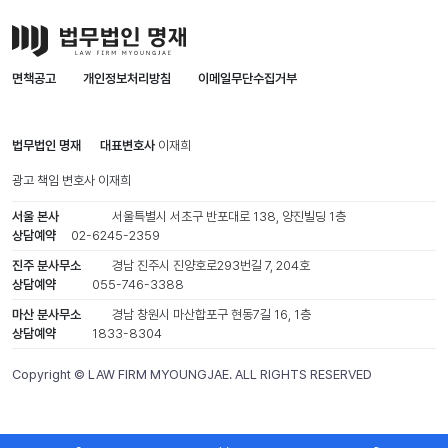
면책공고
개인정보처리방침
이메일무단수집거부
법무법인 명재
대표변호사
이재희
광고 책임 변호사
이재희
서울 본사
서울특별시 서초구 반포대로 138, 양진빌딩 1층
상담예약
02-6245-2359
진주 분사무소
경남 진주시 진양호로293번길 7, 204호
상담예약
055-746-3388
마산 분사무소
경남 창원시 마산합포구 현동7길 16, 1층
상담예약
1833-8304
Copyright © LAW FIRM MYOUNGJAE. ALL RIGHTS RESERVED