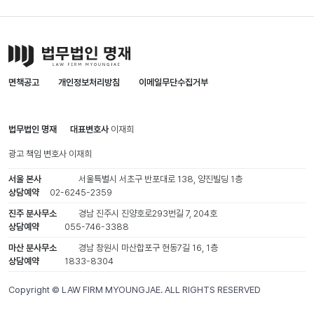
면책공고
개인정보처리방침
이메일무단수집거부
법무법인 명재
대표변호사
이재희
광고 책임 변호사
이재희
서울 본사
서울특별시 서초구 반포대로 138, 양진빌딩 1층
상담예약
02-6245-2359
진주 분사무소
경남 진주시 진양호로293번길 7, 204호
상담예약
055-746-3388
마산 분사무소
경남 창원시 마산합포구 현동7길 16, 1층
상담예약
1833-8304
Copyright © LAW FIRM MYOUNGJAE. ALL RIGHTS RESERVED