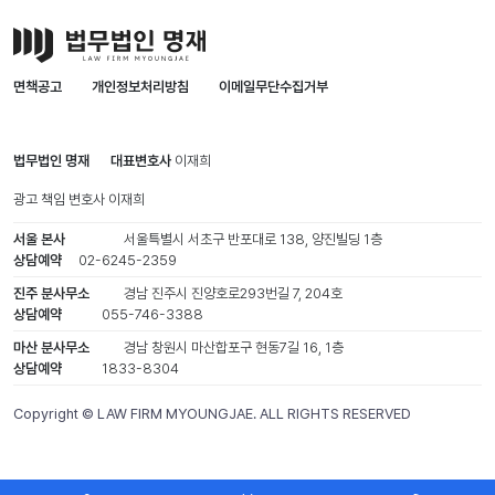
면책공고
개인정보처리방침
이메일무단수집거부
법무법인 명재
대표변호사
이재희
광고 책임 변호사
이재희
서울 본사
서울특별시 서초구 반포대로 138, 양진빌딩 1층
상담예약
02-6245-2359
진주 분사무소
경남 진주시 진양호로293번길 7, 204호
상담예약
055-746-3388
마산 분사무소
경남 창원시 마산합포구 현동7길 16, 1층
상담예약
1833-8304
Copyright © LAW FIRM MYOUNGJAE. ALL RIGHTS RESERVED