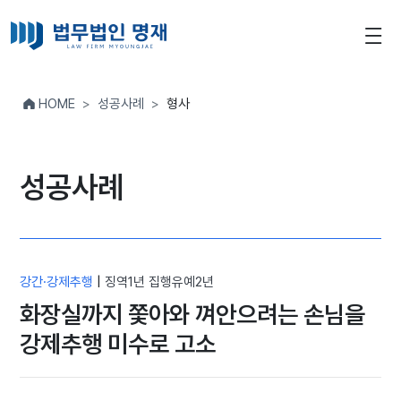
HOME
성공사례
형사
성공사례
강간·강제추행
|
징역1년 집행유예2년
화장실까지 쫓아와 껴안으려는 손님을
강제추행 미수로 고소