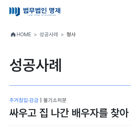
HOME
성공사례
형사
성공사례
주거침입·감금
|
불기소처분
싸우고 집 나간 배우자를 찾아