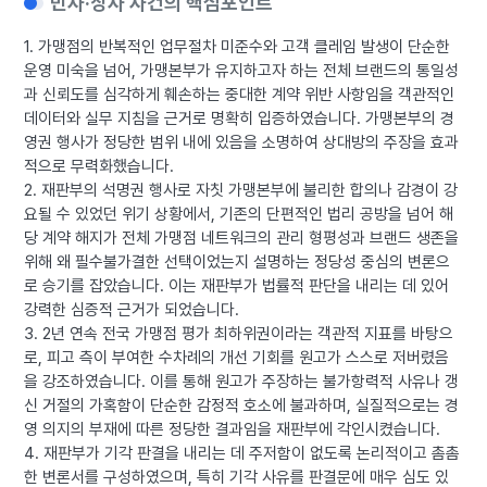
민사·상사 사건의 핵심포인트
1. 가맹점의 반복적인 업무절차 미준수와 고객 클레임 발생이 단순한
운영 미숙을 넘어, 가맹본부가 유지하고자 하는 전체 브랜드의 통일성
과 신뢰도를 심각하게 훼손하는 중대한 계약 위반 사항임을 객관적인
데이터와 실무 지침을 근거로 명확히 입증하였습니다. 가맹본부의 경
영권 행사가 정당한 범위 내에 있음을 소명하여 상대방의 주장을 효과
적으로 무력화했습니다.
2. 재판부의 석명권 행사로 자칫 가맹본부에 불리한 합의나 감경이 강
요될 수 있었던 위기 상황에서, 기존의 단편적인 법리 공방을 넘어 해
당 계약 해지가 전체 가맹점 네트워크의 관리 형평성과 브랜드 생존을
위해 왜 필수불가결한 선택이었는지 설명하는 정당성 중심의 변론으
로 승기를 잡았습니다. 이는 재판부가 법률적 판단을 내리는 데 있어
강력한 심증적 근거가 되었습니다.
3. 2년 연속 전국 가맹점 평가 최하위권이라는 객관적 지표를 바탕으
로, 피고 측이 부여한 수차례의 개선 기회를 원고가 스스로 저버렸음
을 강조하였습니다. 이를 통해 원고가 주장하는 불가항력적 사유나 갱
신 거절의 가혹함이 단순한 감정적 호소에 불과하며, 실질적으로는 경
영 의지의 부재에 따른 정당한 결과임을 재판부에 각인시켰습니다.
4. 재판부가 기각 판결을 내리는 데 주저함이 없도록 논리적이고 촘촘
한 변론서를 구성하였으며, 특히 기각 사유를 판결문에 매우 심도 있