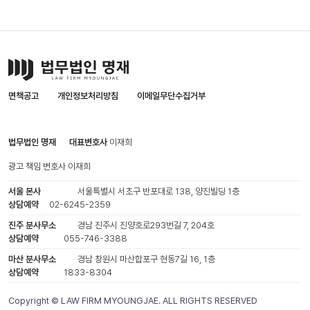
면책공고
개인정보처리방침
이메일무단수집거부
법무법인 명재
대표변호사
이재희
광고 책임 변호사
이재희
서울 본사
서울특별시 서초구 반포대로 138, 양진빌딩 1층
상담예약
02-6245-2359
진주 분사무소
경남 진주시 진양호로293번길 7, 204호
상담예약
055-746-3388
마산 분사무소
경남 창원시 마산합포구 현동7길 16, 1층
상담예약
1833-8304
Copyright © LAW FIRM MYOUNGJAE. ALL RIGHTS RESERVED