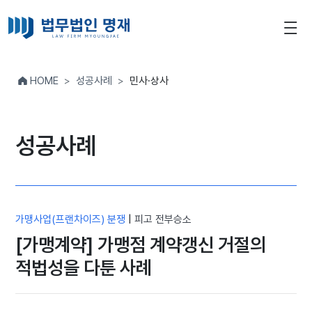
HOME
성공사례
민사·상사
성공사례
가맹사업(프랜차이즈) 분쟁
|
피고 전부승소
[가맹계약] 가맹점 계약갱신 거절의
적법성을 다툰 사례