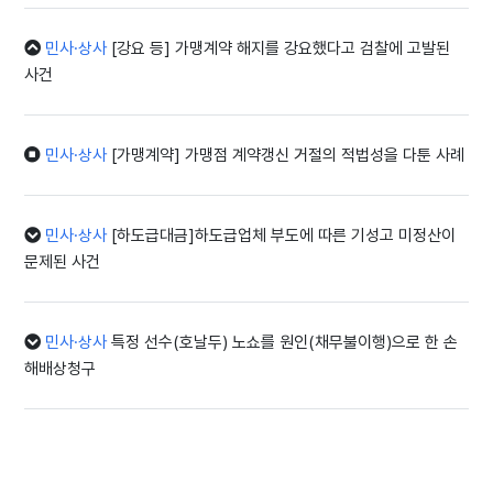
민사·상사
[강요 등] 가맹계약 해지를 강요했다고 검찰에 고발된
사건
민사·상사
[가맹계약] 가맹점 계약갱신 거절의 적법성을 다툰 사례
민사·상사
[하도급대금]하도급업체 부도에 따른 기성고 미정산이
문제된 사건
민사·상사
특정 선수(호날두) 노쇼를 원인(채무불이행)으로 한 손
해배상청구