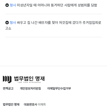
형사
미성년자일 때 어머니와 동거하던 사람에게 성범죄를 당함
형사
싸우고 집 나간 배우자를 찾아 처갓집에 갔다가 주거침입죄로
고소
면책공고
개인정보처리방침
이메일무단수집거부
법무법인 명재
대표변호사
이재희