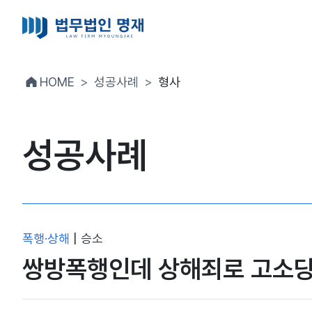
HOME
성공사례
형사
성공사례
폭행·상해
|
승소
쌍방폭행인데 상해죄로 고소당