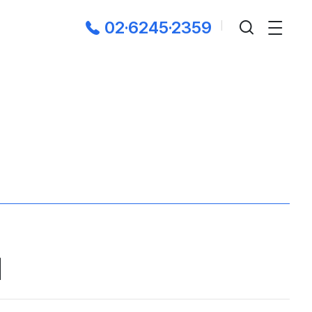
02·6245·2359
|
어