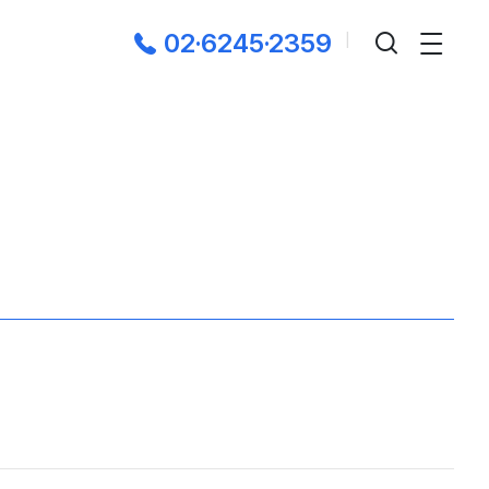
02·6245·2359
|