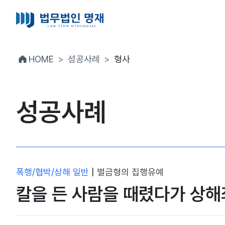
HOME
성공사례
형사
성공사례
폭행/협박/상해 일반
|
벌금형의 집행유예
칼을 든 사람을 때렸다가 상해