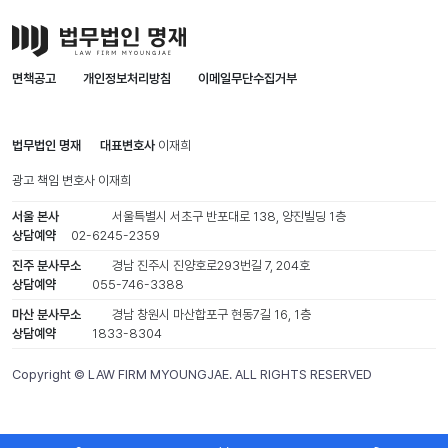
면책공고
개인정보처리방침
이메일무단수집거부
법무법인 명재
대표변호사
이재희
광고 책임 변호사
이재희
서울 본사
서울특별시 서초구 반포대로 138, 양진빌딩 1층
상담예약
02-6245-2359
진주 분사무소
경남 진주시 진양호로293번길 7, 204호
상담예약
055-746-3388
마산 분사무소
경남 창원시 마산합포구 현동7길 16, 1층
상담예약
1833-8304
Copyright © LAW FIRM MYOUNGJAE. ALL RIGHTS RESERVED