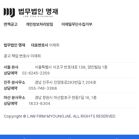
면책공고
개인정보처리방침
이메일무단수집거부
법무법인 명재
대표변호사
이재희
광고 책임 변호사
이재희
서울 본사
서울특별시 서초구 반포대로 138, 양진빌딩 1층
상담예약
02-6245-2359
진주 분사무소
경남 진주시 진양호로293번길 7, 204호
상담예약
055-746-3388
마산 분사무소
경남 창원시 마산합포구 현동7길 16, 1층
상담예약
1833-8304
Copyright © LAW FIRM MYOUNGJAE. ALL RIGHTS RESERVED