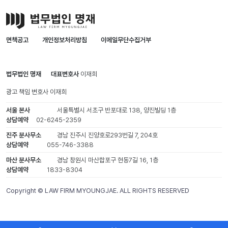
면책공고
개인정보처리방침
이메일무단수집거부
법무법인 명재
대표변호사
이재희
광고 책임 변호사
이재희
서울 본사
서울특별시 서초구 반포대로 138, 양진빌딩 1층
상담예약
02-6245-2359
진주 분사무소
경남 진주시 진양호로293번길 7, 204호
상담예약
055-746-3388
마산 분사무소
경남 창원시 마산합포구 현동7길 16, 1층
상담예약
1833-8304
Copyright © LAW FIRM MYOUNGJAE. ALL RIGHTS RESERVED