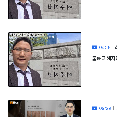
04:18
|
불륜 피해자
09:29
|