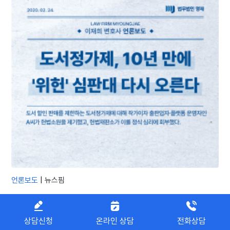
언론보도
|
뉴스핌
도서정가제, 10년 만에 '위헌' 심판대 다시 오른다…
헌법재판 정식 회부
상담신청
온라인 상담
전화상담